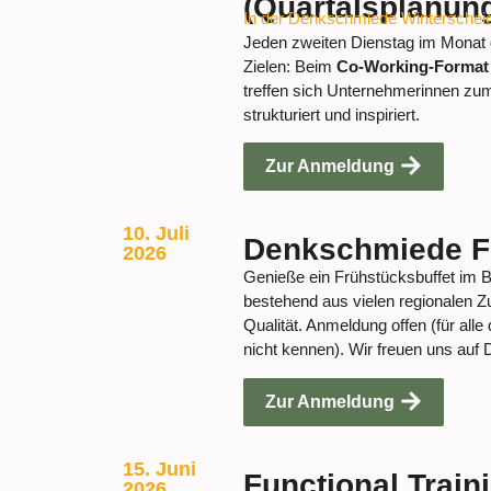
(Quartalsplanun
In der Denkschmiede Winterschei
Jeden zweiten Dienstag im Monat g
Zielen: Beim
Co-Working-Forma
treffen sich Unternehmerinnen zu
strukturiert und inspiriert.
Zur Anmeldung
10. Juli
Denkschmiede F
2026
Genieße ein Frühstücksbuffet im 
bestehend aus vielen regionalen Zu
Qualität. Anmeldung offen (für alle
nicht kennen). Wir freuen uns auf 
Zur Anmeldung
15. Juni
Functional Traini
2026