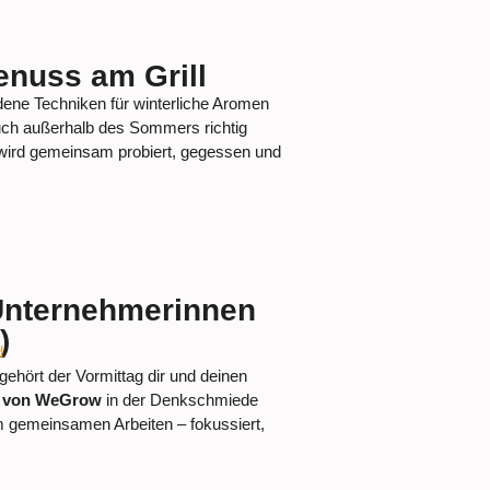
Genuss am Grill
dene Techniken für winterliche Aromen
 auch außerhalb des Sommers richtig
wird gemeinsam probiert, gegessen und
Unternehmerinnen
)
d
ehört der Vormittag dir und deinen
t von WeGrow
in der Denkschmiede
m gemeinsamen Arbeiten – fokussiert,