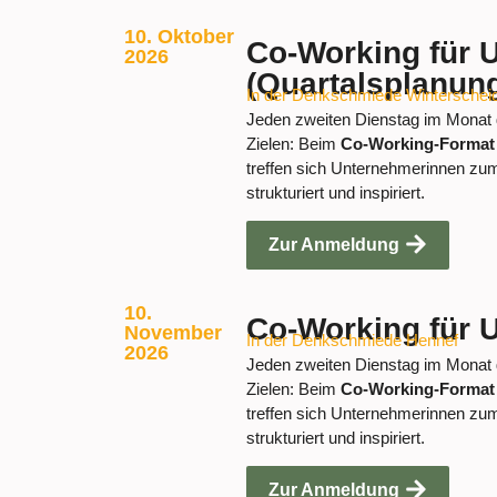
10. Oktober
Co-Working für 
2026
(Quartalsplanun
In der Denkschmiede Winterschei
Jeden zweiten Dienstag im Monat g
Zielen: Beim
Co-Working-Forma
treffen sich Unternehmerinnen zu
strukturiert und inspiriert.
Zur Anmeldung
10.
Co-Working für 
November
In der Denkschmiede Hennef
2026
Jeden zweiten Dienstag im Monat g
Zielen: Beim
Co-Working-Forma
treffen sich Unternehmerinnen zu
strukturiert und inspiriert.
Zur Anmeldung