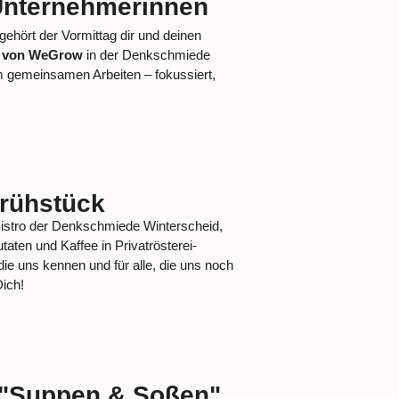
Unternehmerinnen
ehört der Vormittag dir und deinen
t von WeGrow
in der Denkschmiede
m gemeinsamen Arbeiten – fokussiert,
rühstück
Bistro der Denkschmiede Winterscheid,
taten und Kaffee in Privatrösterei-
 die uns kennen und für alle, die uns noch
Dich!
"Suppen & Soßen"