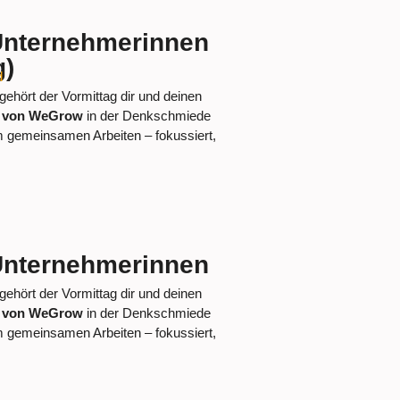
Unternehmerinnen
g)
d
ehört der Vormittag dir und deinen
t von WeGrow
in der Denkschmiede
m gemeinsamen Arbeiten – fokussiert,
Unternehmerinnen
ehört der Vormittag dir und deinen
t von WeGrow
in der Denkschmiede
m gemeinsamen Arbeiten – fokussiert,