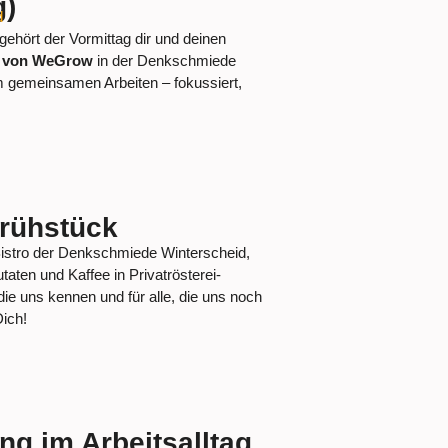
g)
d
ehört der Vormittag dir und deinen
t von WeGrow
in der Denkschmiede
m gemeinsamen Arbeiten – fokussiert,
rühstück
Bistro der Denkschmiede Winterscheid,
taten und Kaffee in Privatrösterei-
 die uns kennen und für alle, die uns noch
Dich!
ng im Arbeitsalltag