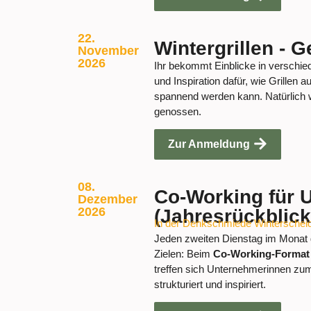
22.
Wintergrillen - 
November
2026
Ihr bekommt Einblicke in verschie
und Inspiration dafür, wie Grillen
spannend werden kann. Natürlich 
genossen.
Zur Anmeldung
08.
Co-Working für 
Dezember
2026
(Jahresrückblick
In der Denkschmiede Winterschei
Jeden zweiten Dienstag im Monat g
Zielen: Beim
Co-Working-Forma
treffen sich Unternehmerinnen zu
strukturiert und inspiriert.