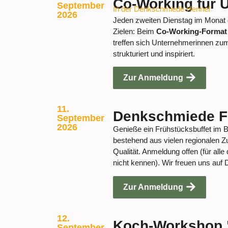
Co-Working für 
September
In der Denkschmiede Hennef
2026
Jeden zweiten Dienstag im Monat g
Zielen: Beim
Co-Working-Forma
treffen sich Unternehmerinnen zu
strukturiert und inspiriert.
Zur Anmeldung
11.
Denkschmiede F
September
2026
Genieße ein Frühstücksbuffet im 
bestehend aus vielen regionalen Zu
Qualität. Anmeldung offen (für alle
nicht kennen). Wir freuen uns auf 
Zur Anmeldung
12.
Koch-Workshop 
September