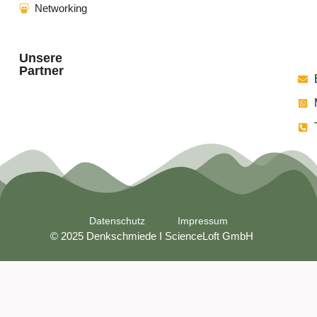
Networking
Projekt
Unsere
Partner
Datenschutz
Impressum
© 2025 Denkschmiede I ScienceLoft GmbH