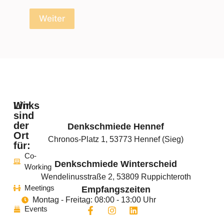
Weiter
Wir
Links
sind
der
Denkschmiede Hennef
Startseite
Ort
Chronos-Platz 1, 53773 Hennef (Sieg)
für:
Coworking
Co-
Denkschmiede Winterscheid
Working
Events
Wendelinusstraße 2, 53809 Ruppichteroth
Meetings
Empfangszeiten
News
Montag - Freitag: 08:00 - 13:00 Uhr
Events
Das
REGIONALE2025