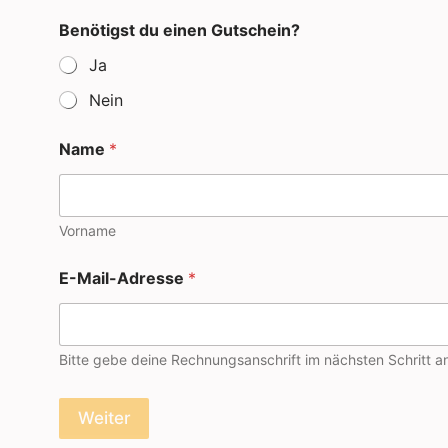
Benötigst du einen Gutschein?
Ja
Nein
Name
*
Vorname
E-Mail-Adresse
*
Bitte gebe deine Rechnungsanschrift im nächsten Schritt a
P
L
Weiter
Z