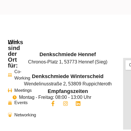
e
i
n
e
n
Z
u
s
Wir
Links
a
sind
t
der
Denkschmiede Hennef
z
Startseite
Ort
Chronos-Platz 1, 53773 Hennef (Sieg)
für:
Coworking
Co-
Denkschmiede Winterscheid
Working
Events
Wendelinusstraße 2, 53809 Ruppichteroth
Meetings
Empfangszeiten
News
Montag - Freitag: 08:00 - 13:00 Uhr
Events
Das
REGIONALE2025
Networking
Projekt