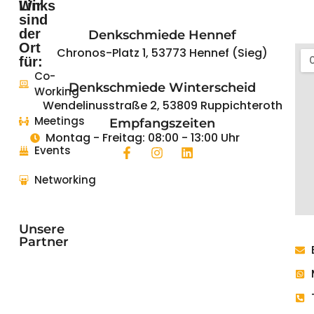
Wir
Links
sind
der
Denkschmiede Hennef
Startseite
Ort
Chronos-Platz 1, 53773 Hennef (Sieg)
für:
Coworking
Co-
Denkschmiede Winterscheid
Working
Events
Wendelinusstraße 2, 53809 Ruppichteroth
Meetings
Empfangszeiten
News
Montag - Freitag: 08:00 - 13:00 Uhr
Events
Das
REGIONALE2025
Networking
Projekt
Unsere
Partner