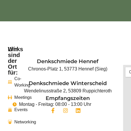
Wir
Links
sind
der
Denkschmiede Hennef
Startseite
Ort
Chronos-Platz 1, 53773 Hennef (Sieg)
für:
Coworking
Co-
Denkschmiede Winterscheid
Working
Events
Wendelinusstraße 2, 53809 Ruppichteroth
Meetings
Empfangszeiten
News
Montag - Freitag: 08:00 - 13:00 Uhr
Events
Das
REGIONALE2025
Networking
Projekt