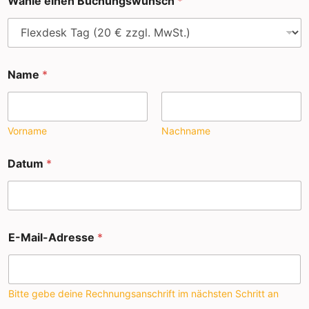
Wähle einen Buchungswunsch
*
u
s
a
t
z
P
Name
*
L
Z
D
a
Vorname
Nachname
t
u
m
Datum
*
E-Mail-Adresse
*
Bitte gebe deine Rechnungsanschrift im nächsten Schritt an